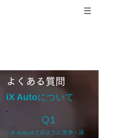
よくある質問
iX Auto
について
​Q１
iX Autoはどのように洗浄・消