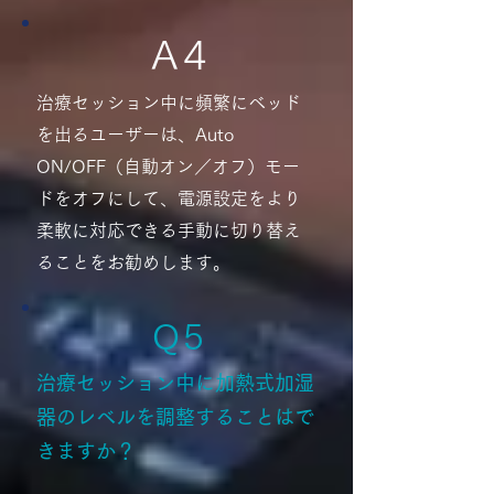
A 4
治療セッション中に頻繁にベッド
を出るユーザーは、Auto
ON/OFF（自動オン／オフ）モー
ドをオフにして、電源設定をより
柔軟に対応できる手動に切り替え
ることをお勧めします。
​Q 5
治療セッション中に加熱式加湿
器のレベルを調整することはで
きますか？