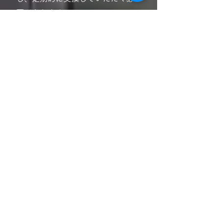
要があります。
​Q 7
マスクフィット率で「テスト失
敗」と表示された場合もiX
Autoは機能しますか？
A 7
マスクフィット率が失敗しても、
装置の機能には影響ありません。
ただし、これは空気漏れの指標と
なり、最適な治療効果を得るため
に、すぐに解決する必要がありま