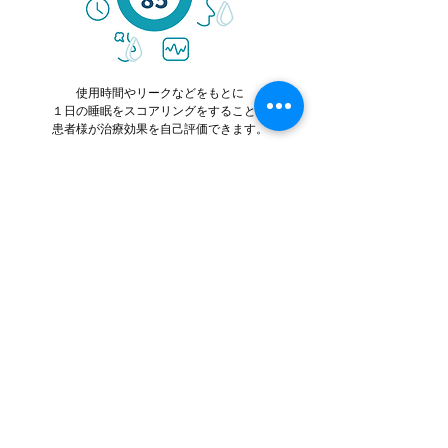
使用時間やリークなどをもとに
１日の睡眠をスコアリングをすることで
​患者様が治療効果を自己評価できます。
​仕様
​■XT Auto Neo
100-240V, 50/60Hz
電源
ユニバーサル電源
寸法
W14.5 x D13 X H10cm
830g 電源サプライ内蔵
重量
4.0 - 20.0 cm H₂O (0.5cmH₂O
圧設定範囲
毎に設定可)
ランプ時間
0 - 45分（5分毎に設定可）
28dBA以下
作動音
（ISO17510-1に準拠）
サマリーデータ
730セッション
データ記録量