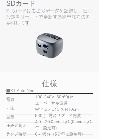
SDカード
SDカードは患者のデータを記録し、圧力
設定をリモートで更新する簡単な方法を
提供します。
​仕様
​■XT Auto Neo
100-240V, 50/60Hz
電源
ユニバーサル電源
寸法
W14.5 x D13 X H10cm
830g 電源サプライ内蔵
重量
4.0 - 20.0 cm H₂O (0.5cmH₂O
圧設定範囲
毎に設定可)
ランプ時間
0 - 45分（5分毎に設定可）