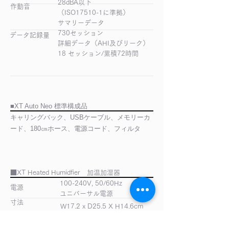
28dBA以下
作動音
（ISO17510-1に準拠）
サマリーデータ
730セッション
データ記録量
​詳細データ（AHI及びリーク）
18 セッション/累積72時間
■XT Auto Neo 標準構成品
​キャリングバック、USBケーブル、メモリーカ
ード、180㎝ホース、電源コード、フィルタ
​■XT Heated Humidfier 加温加湿器
100-240V, 50/60Hz
電源
ユニバーサル電源
寸法
W17.2 x D25.5 X H14.6cm
重量
620g